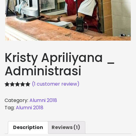
Kristy Apriliyana _
Administrasi
(
1
customer review)
Rated
1
5.00
out of 5
Category:
Alumni 2018
based on
customer
Tag:
Alumni 2018
rating
Description
Reviews (1)