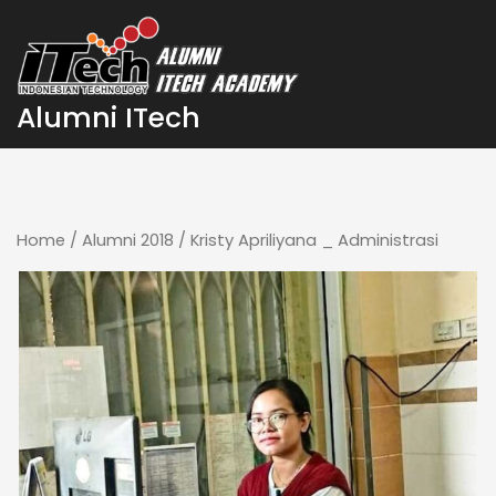
Skip
to
content
Alumni ITech
Home
/
Alumni 2018
/ Kristy Apriliyana _ Administrasi